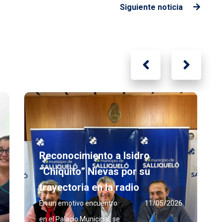
Siguiente noticia
Reconocimiento a Isidro
“Chiquito” Nievas por su
trayectoria en la radio
En un emotivo encuentro
11/05/2026
en el Palacio Municipal, se