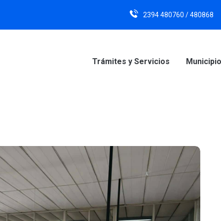
2394 480760 / 480868
Trámites y Servicios
Municipi