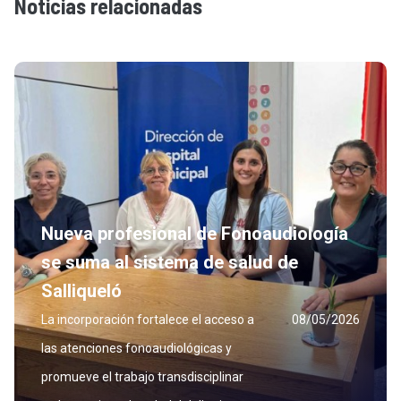
Noticias relacionadas
Nueva profesional de Fonoaudiología
se suma al sistema de salud de
Salliqueló
La incorporación fortalece el acceso a
08/05/2026
las atenciones fonoaudiológicas y
promueve el trabajo transdisciplinar